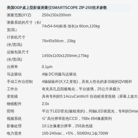
美国OGP桌上型
影像测量仪
SMARTSCOPE ZIP-250
技术参数
测量范围(XYZ)
250x150x200mm
测量系统的尺寸（长/
74x54-64(标准-加长)x 80cm,120kg
宽/高）
计算机尺寸
76x45x56cm，23kg
(长/宽/高)
运输包装尺寸
1450x1100x1200mm,175kg
(长/宽/高)
分辨率
0.1μm
马达驱动
4轴 DC伺服马达驱动
手动工作台控制
4轴操纵杆(X,Y,Z,变焦)，具有人性化的多功能的QVI摇杆
工作台
有夹具孔且阳极氧化，平台玻璃，25公斤承载力
变焦镜
具有专利的5:1AccuCentric® 自动校准变焦镜（屏幕上放大4
物镜配件
2.0x
照明
平台下LED背光(被校准的)，同轴LED表面光，专利的SmartR
视频系统
½″ 高分辨率彩色CCD，768x 494像素阵列
影像处理
10:1次像素分辨率，256灰色级
电力需求
100-240vac，+5%，50/60Hz,1ф,700W