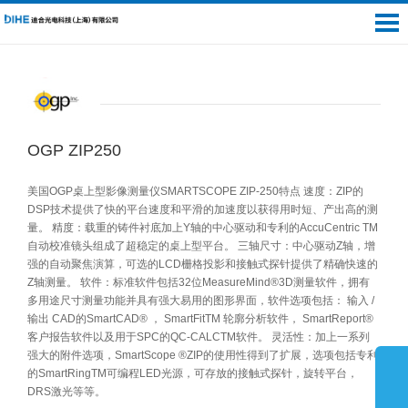
OGP ZIP250
美国OGP桌上型影像测量仪SMARTSCOPE ZIP-250特点 速度：ZIP的
DSP技术提供了快的平台速度和平滑的加速度以获得用时短、产出高的测
量。 精度：载重的铸件衬底加上Y轴的中心驱动和专利的AccuCentric TM
自动校准镜头组成了超稳定的桌上型平台。 三轴尺寸：中心驱动Z轴，增
强的自动聚焦演算，可选的LCD栅格投影和接触式探针提供了精确快速的
Z轴测量。 软件：标准软件包括32位MeasureMind®3D测量软件，拥有
多用途尺寸测量功能并具有强大易用的图形界面，软件选项包括： 输入 /
输出 CAD的SmartCAD® ， SmartFitTM 轮廓分析软件， SmartReport®
客户报告软件以及用于SPC的QC-CALCTM软件。 灵活性：加上一系列
强大的附件选项，SmartScope ®ZIP的使用性得到了扩展，选项包括专利
的SmartRingTM可编程LED光源，可存放的接触式探针，旋转平台，
DRS激光等等。