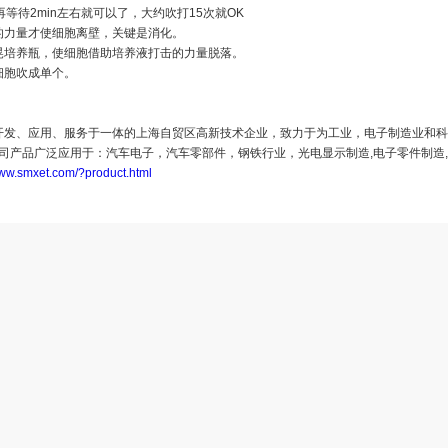
再等待2min左右就可以了，大约吹打15次就OK
的力量才使细胞离壁，关键是消化。
晃培养瓶，使细胞借助培养液打击的力量脱落。
细胞吹成单个。
开发、应用、服务于一体的上海自贸区高新技术企业，致力于为工业，电子制造业和科
公司产品广泛应用于：汽车电子，汽车零部件，钢铁行业，光电显示制造,电子零件制造
/www.smxet.com/?product.html