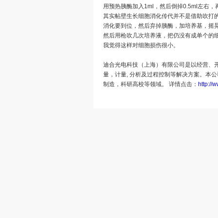
用预热胰酶加入1ml，然后倒掉0.5ml左右，
其实帖壁生长细胞消化传代并不是借助吹打
消化要到位，然后弃掉胰酶，加培养基，摇
然后用枪吹几次培养液，把仍没有成单个的
我觉得这样对细胞损伤很小。
迪合光电科技（上海）有限公司是以经营、
量，计量, 分析及过程控制等解决方案。本
制造，科研高校等领域。 详情点击：
http:/