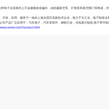
样电子在其路径上不会被吸收或偏向，由机械真空泵、扩散泵和真空阀门等构成，并
开发、应用、服务于一体的上海自贸区高新技术企业，致力于为工业，电子制造业
本公司产品广泛应用于：汽车电子，汽车零部件，钢铁行业，光电显示制造,电子零件制
//www.smxet.com/?product.html