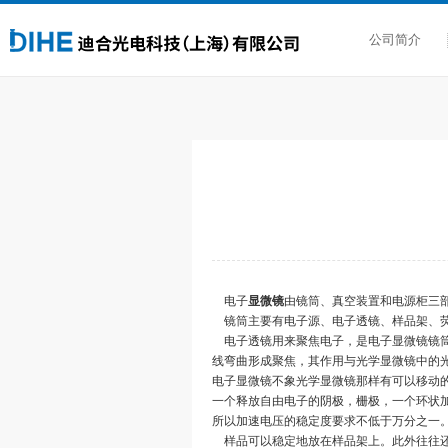
公司简介
电子
显微镜
由镜筒、真空装置和电源柜三
镜筒主要有电子源、电子透镜、样品架、荧
电子透镜用来聚焦电子，是电子显微镜镜筒
线弯曲形成聚焦，其作用与光学显微镜中的光
电子显微镜不象光学显微镜那样有可以移动
一个释放自由电子的阴极，栅极，一个环状
所以加速电压的稳定度要求不低于万分之一
样品可以稳定地放在样品架上。此外往往还