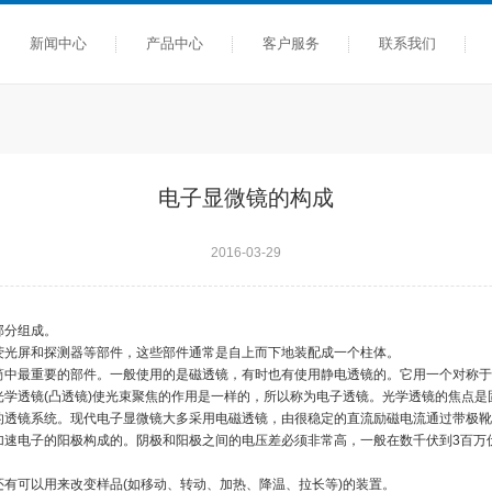
新闻中心
产品中心
客户服务
联系我们
电子显微镜的构成
2016-03-29
部分组成。
光屏和探测器等部件，这些部件通常是自上而下地装配成一个柱体。
中最重要的部件。一般使用的是磁透镜，有时也有使用静电透镜的。它用一个对称于
学透镜(凸透镜)使光束聚焦的作用是一样的，所以称为电子透镜。光学透镜的焦点
的透镜系统。现代电子显微镜大多采用电磁透镜，由很稳定的直流励磁电流通过带极靴
加速电子的阳极构成的。阴极和阳极之间的电压差必须非常高，一般在数千伏到3百万
。
有可以用来改变样品(如移动、转动、加热、降温、拉长等)的装置。