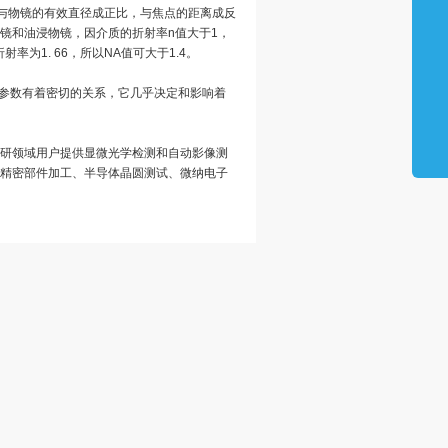
它与物镜的有效直径成正比，与焦点的距离成反
镜和油浸物镜，因介质的折射率n值大于1，
为1. 66，所以NA值可大于1.4。
术参数有着密切的关系，它几乎决定和影响着
研领域用户提供显微光学检测和自动影像测
,精密部件加工、半导体晶圆测试、微纳电子