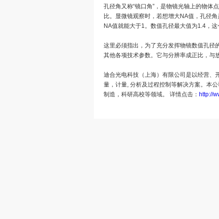
孔径角又称“镜口角”，是物镜光轴上的物体
比。显微镜观察时，若想增大NA值，孔径角
NA值就能大于1。数值孔径最大值为1.4，
这里必须指出，为了充分发挥物镜数值孔径
其他各项技术参数。它与分辨率成正比，与
迪合光电科技（上海）有限公司是以经营、
量，计量, 分析及过程控制等解决方案。本
制造，科研高校等领域。 详情点击：
http://