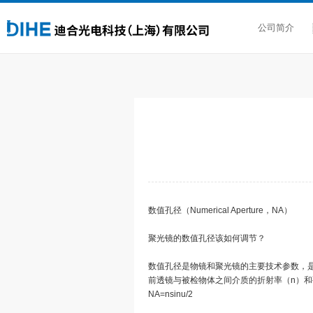
公司简介
数值孔径（Numerical Aperture，NA）
聚光镜的数值孔径该如何调节？
数值孔径是物镜和聚光镜的主要技术参数，
前透镜与被检物体之间介质的折射率（n）和
NA=nsinu/2