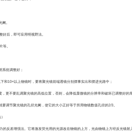
光阑。
整好后，即可应用明视野法。
片等。
明系统调整好；
×以下和10×以上物镜时，要将聚光镜前端透镜分别摆事实出和摆进光路中；
亮度，更不要乱调聚光镜的高低位置，否则，会降低显微镜的分辨率和破坏已调整好的
就要调节聚光镜的孔径光阑，使它的大小正好等于所用物镜数值孔径的2/3。
法）
力的反差增强法。它将激发荧光用的光源改在物镜的上方，光由物镜上方经反光镜射