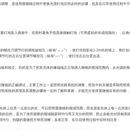
的调整，是使用显微镜过程中更换光源灯泡后所必经的步骤，也是在日常使用过程中不
卤素灯泡装入插座中，安装时避免手指直接接触灯泡（可用柔软的布或纸隔住），以免
的螺丝刀调节灯的调焦旋钮孔（标有“←→”），使灯丝投影在1-2m外的墙上，将灯
调节灯的左右位置调节螺丝孔（标有“──”），使灯丝左右位置合适。
的检验和校正。目的是为了把发光体的像端端正正地调入物镜的视域范围内，从光源的
确调整。显微镜的正确调试，主要工作之一是照明光路系统的调整，而其中的关键是库勒照
照明系统的原理及其调整步骤有一定的了解和掌握，才能充分发挥显微镜应有的功能，
光体上任意一点发出的光，可以照明显微镜的视域范围，而光源发光体上每一点所发
系统的目的，是为了使所观察的视域能获得均匀而又充分的照明，防止杂散光对照相系
照明均匀，拍摄的显微照片明亮清晰，反差正常。在日后使用过程中应特别注意：