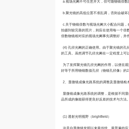
a.视场光阑不可任意开大，但可随物镜倍
b.聚光镜的高低位置不准乱调，否则会破坏
c.关于物镜倍数与视场光阑大小配合问题
拍摄到较完善的照片，则应在使用每一个倍
倍数物镜相对应的视场光阑事先调整好，并
(4) 孔径光阑的正确使用。由于聚光镜的
的工具。虽然调节孔径光阑在一定程度上可
为了发挥聚光镜孔径光阑的作用，以便在观
好等于所用物镜数值孔径（物镜孔径像）的2/
2、显微镜成像光路系统的调整及显微镜
显微镜成像光路系统的调整，是根据不同显微
品所成的像能获得更良好反差的技术与方法
(1) 透射光明视野（brightfield）
这是自显微镜发明以来最传统、最普遍的应