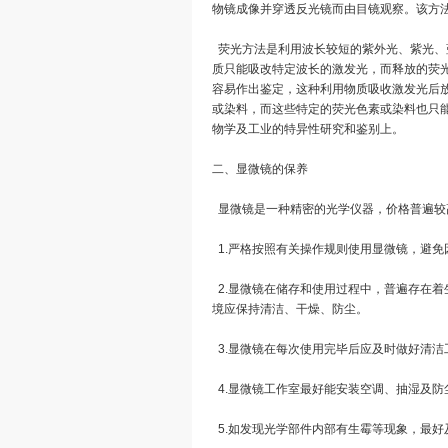
物镜成像并穿透反光镜而由目镜观察。该方法
荧光方法是利用波长较短的紫外光、紫光、
质只能吸改特定波长的激发光，而释放的荧
容易作出鉴定，这种利用物质吸收激发光后
或染料，而这些特定的荧光色素或染料也只
物学及工业的特异性研究和鉴别上。
二、显微镜的保养
显微镜是一种精密的光学仪器，价格普遍较
1.严格按照有关操作规则使用显微镜，避免
2.显微镜在储存和使用过程中，普遍存在
境应保持清洁、干燥、防尘。
3.显微镜在每次使用完毕后应及时做好清
4.显微镜工作室最好能安装空调、抽湿及防
5.如发现光学部件内部有生霉等现象，最好