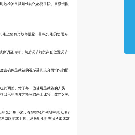
时地检验显微镜性能的必要手段。显微镜照
灯泡上留有指纹等脏物，影响灯泡的使用寿
丝成像调至清晰；然后调节灯的高低位置调节
角度去确保显微镜的视域受到充分而均匀的照
明系统的调整。对于每一位使用显微镜的人员，
拍出来的照片才能在效果上比较一致而又完
出的光汇集起来，在显微镜的视域中就实现了
统造成影响或干扰，以免照相时在底片形成灰