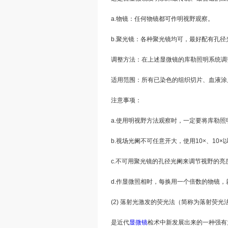
a.物镜：任何物镜都可作明视野观察。
b.聚光镜：各种聚光镜均可，最好配有孔径
调整方法：在上述显微镜的库勒照明系统调
适用范围：所有已染色的组织切片、血液涂
注意事项：
a.使用明视野方法观察时，一定要将库勒照
b.视场光阑不可任意开大，使用10×、10
c.不可用聚光镜的孔径光阑来调节视野的
d.作显微照相时，每换用一个倍数的物镜，
(2) 落射光激发的荧光法（简称为落射荧光
是近代
显微镜
检术中新发展出来的一种强有