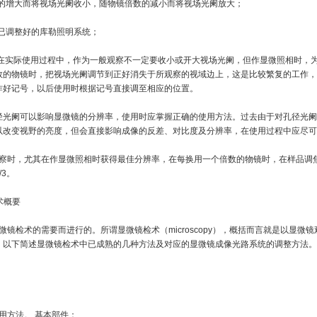
数的增大而将视场光阑收小，随物镜倍数的减小而将视场光阑放大；
已调整好的库勒照明系统；
，在实际使用过程中，作为一般观察不一定要收小或开大视场光阑，但作显微照相时，
数的物镜时，把视场光阑调节到正好消失于所观察的视域边上，这是比较繁复的工作，
作好记号，以后使用时根据记号直接调至相应的位置。
孔径光阑可以影响显微镜的分辨率，使用时应掌握正确的使用方法。过去由于对孔径光
以改变视野的亮度，但会直接影响成像的反差、对比度及分辨率，在使用过程中应尽可
察时，尤其在作显微照相时获得最佳分辨率，在每换用一个倍数的物镜时，在样品调
3。
检术概要
镜检术的需要而进行的。所谓显微镜检术（microscopy），概括而言就是以显微
。以下简述显微镜检术中已成熟的几种方法及对应的显微镜成像光路系统的调整方法。
用方法。 基本部件：