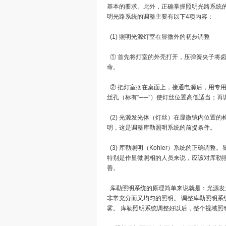
基本的要求。此外，正确掌握照明光路系统
明光路系统的调整主要有以下4项内容：
(1) 照明光源灯室在显微外的初步调整
① 首先将灯室的外壳打开，压弹簧夹子将
命。
② 把灯室摆在桌面上，接通电源后，用专用
丝孔（标有“──”）使灯丝位置高低适当；再
(2) 光源发光体（灯丝）在显微镜内位置
明，这是调整库勒照明系统的前提条件。
(3) 库勒照明（Kohler）系统的正
特别是作显微照相的人员来说，应该对库勒
善。
库勒照明系统的原理简单来说就是：光源发
非常充分而又均匀的照明。 调整库勒照明
雾。 库勒照明系统调整好以后，整个视域