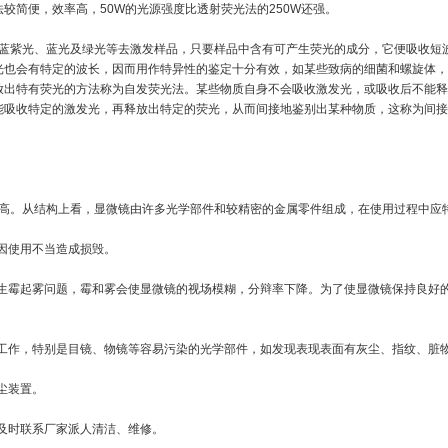
较简便，效率高，50W的光源强度比透射荧光法的250W还强。
蓝紫光、蓝光及绿光等去激发样品，只要样品中含有可产生荧光的成分，它便吸收短
光也会有特定的波长，因而用作特异性的鉴定十分有效，如某些致病的细菌和螺旋体，
放出特有荧光的方法称为自发荧光法。某些物质自身不会吸收激发光，或吸收后不能释
能吸收特定的激发光，再释放出特定的荧光，从而间接地鉴别出某种物质，这称为间接
高。从结构上看，显微镜由许多光学部件和较精密的金属零件组成，在使用过程中应
因使用不当造成损毁。
着生霉起雾问题，霉和雾会使显微镜的视场模糊，分辩率下降。为了使显微镜保持良好
洁工作，特别是目镜、物镜等容易污染的光学部件，如发现表现表面有灰尘、指纹、脏
尘装置。
及时联系厂家派人清洁、维修。